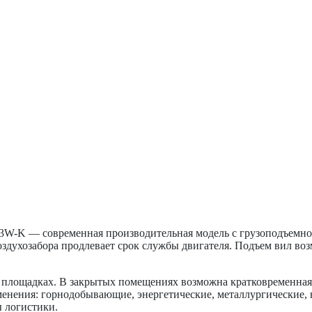
K — современная производительная модель с грузоподъемност
духозабора продлевает срок службы двигателя. Подъем вил воз
х площадках. В закрытых помещениях возможна кратковременн
менения: горнодобывающие, энергетические, металлургические,
ы логистики.