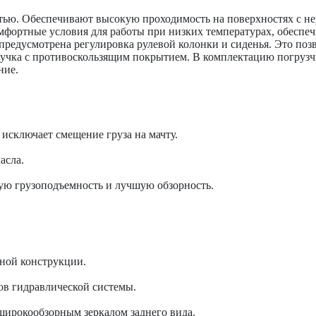
ью. Обеспечивают высокую проходимость на поверхностях с нер
фортные условия для работы при низких температурах, обеспечи
предусмотрена регулировка рулевой колонки и сиденья. Это позв
ручка с противоскользящим покрытием. В комплектацию погрузч
ние.
исключает смещение груза на мачту.
асла.
ую грузоподъемность и лучшую обзорность.
ной конструкции.
ов гидравлической системы.
широкообзорным зеркалом заднего вида.