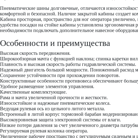
Пневматические шины долговечные, отличаются износостойкост
комфортной и безопасной. Наличие закрытой кабины создает ком
Кабина просторная, пространство для ног оператора увеличено, 
удобства посадки на стойке кабины установлена эргономичная 
необходимости подключать дополнительное навесное оборудова
Особенности и преимущества
Высокая скорость передвижения.
Широкообзорная мачта с функцией наклона; спинка каретки вил 
Плавность и высокая скорость работы гидравлической системы.
Надежный двигатель большой мощности. Пониженный расход м
Сохранение устойчивости при прохождении поворотов.
Конструктивные особенности противовеса обеспечивают больш
Удобное размещение элементов управления.
Качественные комплектующие.
Рама и мачта увеличенной прочности и жесткости.
Износостойкие и надежные пневматические колеса.
Ведущая рулевая ось из цельного литого металла.
Встроенный в литой корпус тормозной барабан модернизирован
Высокоуровневая защита электронной системы от влаги.
Низкие потери давления за счет увеличенного диаметра патрубк
Регулируемая рулевая колонка оператора.
Увеличенное рабочее пространство с регулируемым сиденьем и 