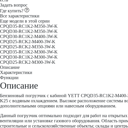
Задать вопрос
Где купить?
Все характеристики
Еще модели в этой серии
CPQD35-RC1K2-M350-3W-K
CPQD30-RC1K2-M350-3W-K
CPQD30-RC1K2-M400-3W-K
CPQD25-RCK2-M400-3W-K
CPQD25-RCK2-M350-3W-K
CPQD35-RC1K2-M300-3W-K
CPQD30-RC1K2-M300-3W-K
CPQD25-RCK2-M300-3W-K
Описание
Характеристики
Функции
Описание
Бензиновый погрузчик с кабиной YETT CPQD35-RC1K2-M400-3W-
K25 с водяным охлаждением. Высокое расположение системы воз
дополнительными опциями или навесным оборудованием.
Данный погрузчик оптимально подходит для работ на открыты
вентиляции или установке газового оборудования. Область при
строительные и сельскохозяйственные объекты; склады и центр