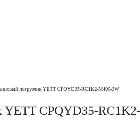
нзиновый погрузчик YETT CPQYD35-RC1K2-M400-3W
чик YETT CPQYD35-RC1K