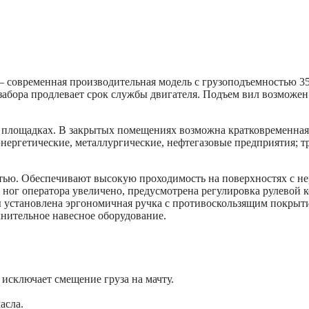
ременная производительная модель с грузоподъемностью 3500
бора продлевает срок службы двигателя. Подъем вил возможен 
х площадках. В закрытых помещениях возможна кратковременна
ергетические, металлургические, нефтегазовые предприятия; т
ью. Обеспечивают высокую проходимость на поверхностях с нер
 ног оператора увеличено, предусмотрена регулировка рулевой к
ны установлена эргономичная ручка с противоскользящим покрыт
нительное навесное оборудование.
исключает смещение груза на мачту.
асла.