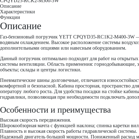
CPQYD25-RCK2-M300-3W
Описание
Характеристики
Функции
Описание
Газ-бензиновый погрузчик YETT CPQYD35-RC1K2-M400-3W — сов
водяным охлаждением. Высокое расположение системы воздухоза
дополнительными опциями или навесным оборудованием.
Данный погрузчик оптимально подходит для работ на открыты
системы вентиляции. Область применения: горнодобывающие, эн
объекты; склады и центры логистики.
Пневматические шины долговечные, отличаются износостойкост
комфортной и безопасной. Кабина просторная, пространство для
оператору любого роста. Для удобства посадки на стойке каби
гидравлики, позволяющая при необходимости подключать допол
Особенности и преимущества
Высокая скорость передвижения.
Широкообзорная мачта с функцией наклона; спинка каретки вил 
Плавность и высокая скорость работы гидравлической системы.
Надежный двигатель большой мощности. Пониженный расход м