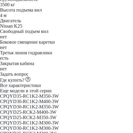
3500 кг
Высота подъема вил
4 м
Двигатель
Nissan K25
Свободный подъем вил
нет
Боковое смещение каретки
нет
Третья линия гидравлики
есть
Закрытая кабина
нет
Задать вопрос
Где купить?
Все характеристики
Еще модели в этой серии
CPQYD35-RC1K2-M350-3W
CPQYD30-RC1K2-M400-3W
CPQYD30-RC1K2-M350-3W
CPQYD25-RCK2-M400-3W
CPQYD25-RCK2-M350-3W
CPQYD35-RC1K2-M300-3W
CPQYD30-RC1K2-M300-3W