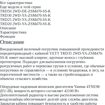
Все характеристики
Еще модели в этой серии
TRD50 2WD-DE-ZSM470-SS-K
TRD30 2WD-YA-ZSM470-SS-K
TRD25 2WD-YA-ZSM470-SS-K
TRD20 2WD-YA-ZSM470-SS-K
Описание
Характеристики
Функции
Описание
Внедорожный вилочный погрузчик повышенной проходимости
переднеприводный с кабиной YETT TRD35 2WD-YA-ZSM470-
SS-K имеет высокий клиренс, крупные колеса с глубоким
протектором. Подходит для выполнения погрузочно-
разгрузочных работ и перевозки грузов в условиях, где обычные
погрузчики не справляются — в условиях бездорожья, в лесу, на
пересеченной местности — а также на стройплощадках и
объектах сельского хозяйства.
Оборудован надежным японским двигателем Yanmar 4TNE98
(EU-III), мощность которого составляет 42100 Вт.
Дополнительный радиатор и высоко расположенная система
воздухозабора обеспечивают долгий срок службы двигателя.
Закрытая кабина повышает безопасность и удобство работы