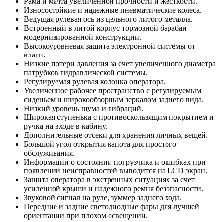
Рама и мачта увеличенной прочности и жесткости.
Износостойкие и надежные пневматические колеса.
Ведущая рулевая ось из цельного литого металла.
Встроенный в литой корпус тормозной барабан
модернизированной конструкции.
Высокоуровневая защита электронной системы от
влаги.
Низкие потери давления за счет увеличенного диаметра
патрубков гидравлической системы.
Регулируемая рулевая колонка оператора.
Увеличенное рабочее пространство с регулируемым
сиденьем и широкообзорным зеркалом заднего вида.
Низкий уровень шума и вибраций.
Широкая ступенька с противоскользящим покрытием и
ручка на входе в кабину.
Дополнительные отсеки для хранения личных вещей.
Большой угол открытия капота для простого
обслуживания.
Информации о состоянии погрузчика и ошибках при
появлении неисправностей выводится на LCD экран.
Защита оператора в экстренных ситуациях за счет
усиленной крыши и надежного ремня безопасности.
Звуковой сигнал на руле, зуммер заднего хода.
Передние и задние светодиодные фары для лучшей
ориентации при плохом освещении.