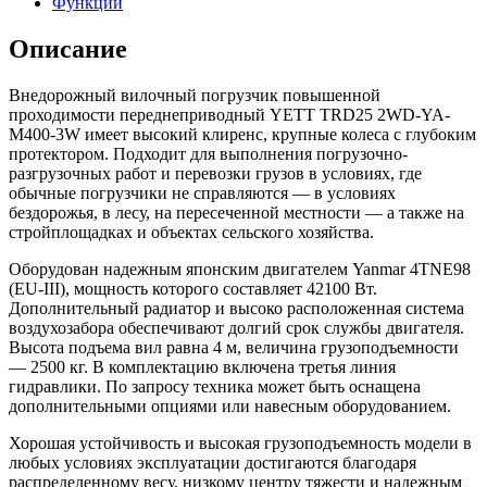
Функции
Описание
Внедорожный вилочный погрузчик повышенной
проходимости переднеприводный YETT TRD25 2WD-YA-
M400-3W имеет высокий клиренс, крупные колеса с глубоким
протектором. Подходит для выполнения погрузочно-
разгрузочных работ и перевозки грузов в условиях, где
обычные погрузчики не справляются — в условиях
бездорожья, в лесу, на пересеченной местности — а также на
стройплощадках и объектах сельского хозяйства.
Оборудован надежным японским двигателем Yanmar 4TNE98
(EU-III), мощность которого составляет 42100 Вт.
Дополнительный радиатор и высоко расположенная система
воздухозабора обеспечивают долгий срок службы двигателя.
Высота подъема вил равна 4 м, величина грузоподъемности
— 2500 кг. В комплектацию включена третья линия
гидравлики. По запросу техника может быть оснащена
дополнительными опциями или навесным оборудованием.
Хорошая устойчивость и высокая грузоподъемность модели в
любых условиях эксплуатации достигаются благодаря
распределенному весу, низкому центру тяжести и надежным