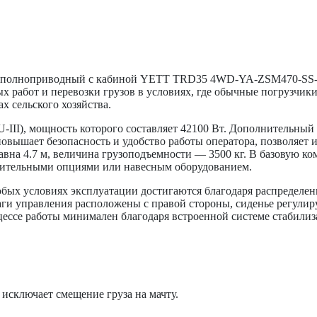
полноприводный с кабиной YETT TRD35 4WD-YA-ZSM470-SS-K и
 работ и перевозки грузов в условиях, где обычные погрузчики 
х сельского хозяйства.
II), мощность которого составляет 42100 Вт. Дополнительный 
повышает безопасность и удобство работы оператора, позволяет
 равна 4.7 м, величина грузоподъемности — 3500 кг. В базовую
лнительными опциями или навесным оборудованием.
юбых условиях эксплуатации достигаются благодаря распредел
аги управления расположены с правой стороны, сиденье регулир
цессе работы минимален благодаря встроенной системе стабили
исключает смещение груза на мачту.