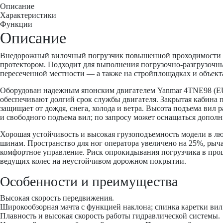
Описание
Характеристики
Функции
Описание
Внедорожный вилочный погрузчик повышенной проходимости 
протектором. Подходит для выполнения погрузочно-разгрузочных
пересеченной местности — а также на стройплощадках и объекта
Оборудован надежным японским двигателем Yanmar 4TNE98 (EU-I
обеспечивают долгий срок службы двигателя. Закрытая кабина 
защищает от дождя, снега, холода и ветра. Высота подъема вил
и свободного подъема вил; по запросу может оснащаться допо
Хорошая устойчивость и высокая грузоподъемность модели в л
шинам. Пространство для ног оператора увеличено на 25%, рыч
комфортное управление. Риск опрокидывания погрузчика в про
ведущих колес на неустойчивом дорожном покрытии.
Особенности и преимущества
Высокая скорость передвижения.
Широкообзорная мачта с функцией наклона; спинка каретки вил 
Плавность и высокая скорость работы гидравлической системы.