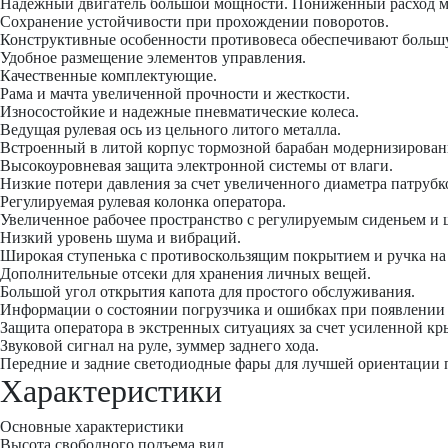
Надежный двигатель большой мощности. Пониженный расход м
Сохранение устойчивости при прохождении поворотов.
Конструктивные особенности противовеса обеспечивают больш
Удобное размещение элементов управления.
Качественные комплектующие.
Рама и мачта увеличенной прочности и жесткости.
Износостойкие и надежные пневматические колеса.
Ведущая рулевая ось из цельного литого металла.
Встроенный в литой корпус тормозной барабан модернизирован
Высокоуровневая защита электронной системы от влаги.
Низкие потери давления за счет увеличенного диаметра патрубк
Регулируемая рулевая колонка оператора.
Увеличенное рабочее пространство с регулируемым сиденьем и 
Низкий уровень шума и вибраций.
Широкая ступенька с противоскользящим покрытием и ручка на 
Дополнительные отсеки для хранения личных вещей.
Большой угол открытия капота для простого обслуживания.
Информации о состоянии погрузчика и ошибках при появлении 
Защита оператора в экстренных ситуациях за счет усиленной к
Звуковой сигнал на руле, зуммер заднего хода.
Передние и задние светодиодные фары для лучшей ориентации 
Характеристики
Основные характеристики
Высота свободного подъема вил