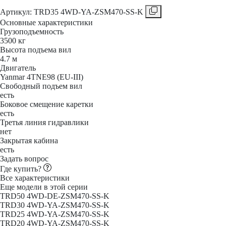
Aртикул: TRD35 4WD-YA-ZSM470-SS-K
Основные характеристики
Грузоподъемность
3500 кг
Высота подъема вил
4.7 м
Двигатель
Yanmar 4TNE98 (EU-III)
Свободный подъем вил
есть
Боковое смещение каретки
есть
Третья линия гидравлики
нет
Закрытая кабина
есть
Задать вопрос
Где купить?
Все характеристики
Еще модели в этой серии
TRD50 4WD-DE-ZSM470-SS-K
TRD30 4WD-YA-ZSM470-SS-K
TRD25 4WD-YA-ZSM470-SS-K
TRD20 4WD-YA-ZSM470-SS-K