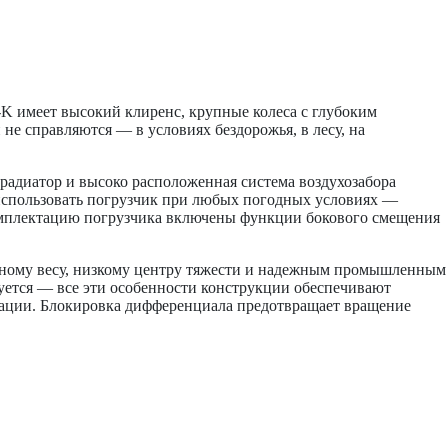
меет высокий клиренс, крупные колеса с глубоким
не справляются — в условиях бездорожья, в лесу, на
радиатор и высоко расположенная система воздухозабора
 использовать погрузчик при любых погодных условиях —
 комплектацию погрузчика включены функции бокового смещения
енному весу, низкому центру тяжести и надежным промышленным
уется — все эти особенности конструкции обеспечивают
зации. Блокировка дифференциала предотвращает вращение