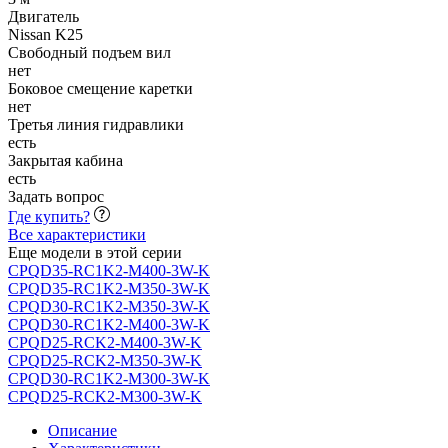
Двигатель
Nissan K25
Свободный подъем вил
нет
Боковое смещение каретки
нет
Третья линия гидравлики
есть
Закрытая кабина
есть
Задать вопрос
Где купить?
Все характеристики
Еще модели в этой серии
CPQD35-RC1K2-M400-3W-K
CPQD35-RC1K2-M350-3W-K
CPQD30-RC1K2-M350-3W-K
CPQD30-RC1K2-M400-3W-K
CPQD25-RCK2-M400-3W-K
CPQD25-RCK2-M350-3W-K
CPQD30-RC1K2-M300-3W-K
CPQD25-RCK2-M300-3W-K
Описание