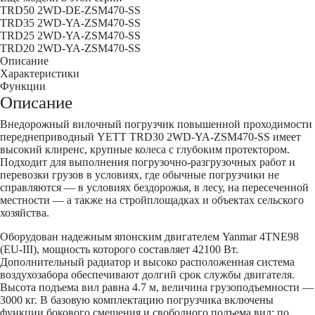
TRD50 2WD-DE-ZSM470-SS
TRD35 2WD-YA-ZSM470-SS
TRD25 2WD-YA-ZSM470-SS
TRD20 2WD-YA-ZSM470-SS
Описание
Характеристики
Функции
Описание
Внедорожный вилочный погрузчик повышенной проходимости
переднеприводный YETT TRD30 2WD-YA-ZSM470-SS имеет
высокий клиренс, крупные колеса с глубоким протектором.
Подходит для выполнения погрузочно-разгрузочных работ и
перевозки грузов в условиях, где обычные погрузчики не
справляются — в условиях бездорожья, в лесу, на пересеченной
местности — а также на стройплощадках и объектах сельского
хозяйства.
Оборудован надежным японским двигателем Yanmar 4TNE98
(EU-III), мощность которого составляет 42100 Вт.
Дополнительный радиатор и высоко расположенная система
воздухозабора обеспечивают долгий срок службы двигателя.
Высота подъема вил равна 4.7 м, величина грузоподъемности —
3000 кг. В базовую комплектацию погрузчика включены
функции бокового смещения и свободного подъема вил; по