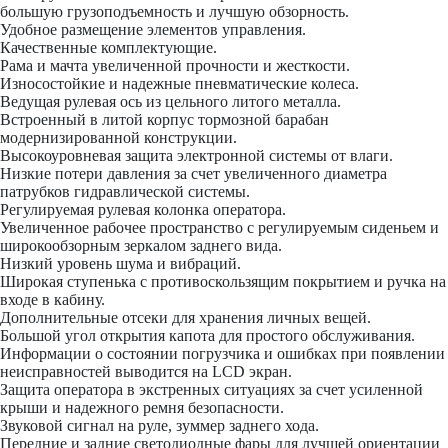
большую грузоподъемность и лучшую обзорность.
Удобное размещение элементов управления.
Качественные комплектующие.
Рама и мачта увеличенной прочности и жесткости.
Износостойкие и надежные пневматические колеса.
Ведущая рулевая ось из цельного литого металла.
Встроенный в литой корпус тормозной барабан
модернизированной конструкции.
Высокоуровневая защита электронной системы от влаги.
Низкие потери давления за счет увеличенного диаметра
патрубков гидравлической системы.
Регулируемая рулевая колонка оператора.
Увеличенное рабочее пространство с регулируемым сиденьем и
широкообзорным зеркалом заднего вида.
Низкий уровень шума и вибраций.
Широкая ступенька с противоскользящим покрытием и ручка на
входе в кабину.
Дополнительные отсеки для хранения личных вещей.
Большой угол открытия капота для простого обслуживания.
Информации о состоянии погрузчика и ошибках при появлении
неисправностей выводится на LCD экран.
Защита оператора в экстренных ситуациях за счет усиленной
крыши и надежного ремня безопасности.
Звуковой сигнал на руле, зуммер заднего хода.
Передние и задние светодиодные фары для лучшей ориентации