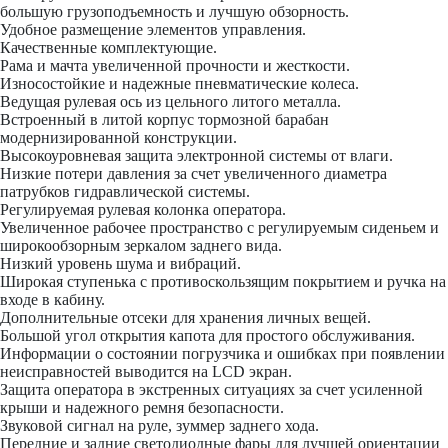
большую грузоподъемность и лучшую обзорность.
Удобное размещение элементов управления.
Качественные комплектующие.
Рама и мачта увеличенной прочности и жесткости.
Износостойкие и надежные пневматические колеса.
Ведущая рулевая ось из цельного литого металла.
Встроенный в литой корпус тормозной барабан
модернизированной конструкции.
Высокоуровневая защита электронной системы от влаги.
Низкие потери давления за счет увеличенного диаметра
патрубков гидравлической системы.
Регулируемая рулевая колонка оператора.
Увеличенное рабочее пространство с регулируемым сиденьем и
широкообзорным зеркалом заднего вида.
Низкий уровень шума и вибраций.
Широкая ступенька с противоскользящим покрытием и ручка на
входе в кабину.
Дополнительные отсеки для хранения личных вещей.
Большой угол открытия капота для простого обслуживания.
Информации о состоянии погрузчика и ошибках при появлении
неисправностей выводится на LCD экран.
Защита оператора в экстренных ситуациях за счет усиленной
крыши и надежного ремня безопасности.
Звуковой сигнал на руле, зуммер заднего хода.
Передние и задние светодиодные фары для лучшей ориентации