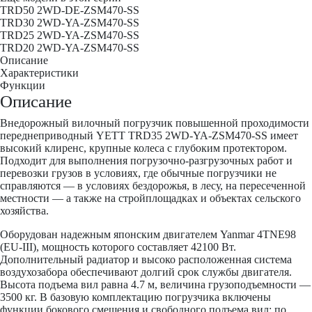
TRD50 2WD-DE-ZSM470-SS
TRD30 2WD-YA-ZSM470-SS
TRD25 2WD-YA-ZSM470-SS
TRD20 2WD-YA-ZSM470-SS
Описание
Характеристики
Функции
Описание
Внедорожный вилочный погрузчик повышенной проходимости
переднеприводный YETT TRD35 2WD-YA-ZSM470-SS имеет
высокий клиренс, крупные колеса с глубоким протектором.
Подходит для выполнения погрузочно-разгрузочных работ и
перевозки грузов в условиях, где обычные погрузчики не
справляются — в условиях бездорожья, в лесу, на пересеченной
местности — а также на стройплощадках и объектах сельского
хозяйства.
Оборудован надежным японским двигателем Yanmar 4TNE98
(EU-III), мощность которого составляет 42100 Вт.
Дополнительный радиатор и высоко расположенная система
воздухозабора обеспечивают долгий срок службы двигателя.
Высота подъема вил равна 4.7 м, величина грузоподъемности —
3500 кг. В базовую комплектацию погрузчика включены
функции бокового смещения и свободного подъема вил; по